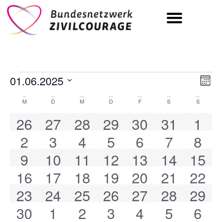
Tag der Zivilcourage | 19.09.
01.06.2025
Ans
Ve
Mona
Datum
An
Nav
wählen.
Kalender
M
D
M
D
F
S
S
Na
0 Veranstaltungen
0 Veranstaltungen
0 Veranstaltungen
0 Veranstaltungen
0 Veranstaltu
0 Veranst
0 Ve
26
27
28
29
30
31
1
von
0 Veranstaltungen
0 Veranstaltungen
1 Veranstaltung
0 Veranstaltungen
0 Veranstalt
0 Verans
0 Ve
2
3
4
5
6
7
8
Veranstaltungen
0 Veranstaltungen
0 Veranstaltungen
0 Veranstaltungen
0 Veranstaltungen
0 Veranstaltu
0 Veranst
0 Ve
9
10
11
12
13
14
15
0 Veranstaltungen
0 Veranstaltungen
0 Veranstaltungen
0 Veranstaltungen
0 Veranstaltu
0 Veranst
0 Ve
16
17
18
19
20
21
22
1 Veranstaltung
2 Veranstaltungen
0 Veranstaltungen
0 Veranstaltungen
0 Veranstaltu
0 Veranst
0 Ve
23
24
25
26
27
28
29
0 Veranstaltungen
0 Veranstaltungen
1 Veranstaltung
0 Veranstaltungen
0 Veranstalt
0 Verans
0 Ve
30
1
2
3
4
5
6