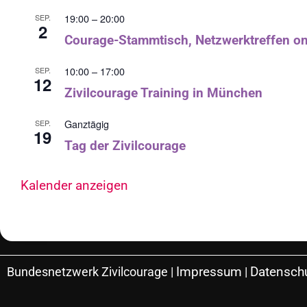
19:00
–
20:00
SEP.
2
Courage-Stammtisch, Netzwerktreffen on
10:00
–
17:00
SEP.
12
Zivilcourage Training in München
Ganztägig
SEP.
19
Tag der Zivilcourage
Kalender anzeigen
Impressum
Datenschu
Bundesnetzwerk Zivilcourage |
|