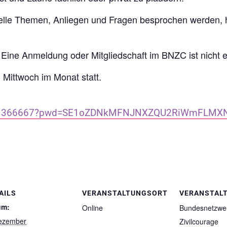
elle Themen, Anliegen und Fragen besprochen werden, 
Eine Anmeldung oder Mitgliedschaft im BNZC ist nicht er
 Mittwoch im Monat statt.
/5201366667?pwd=SE1oZDNkMFNJNXZQU2RiWmFLMX
AILS
VERANSTALTUNGSORT
VERANSTAL
um:
Online
Bundesnetzwe
ezember
Zivilcourage