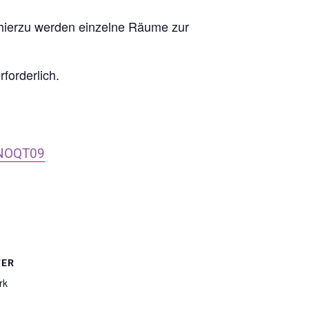
hierzu werden einzelne Räume zur
forderlich.
NOQT09
TER
rk