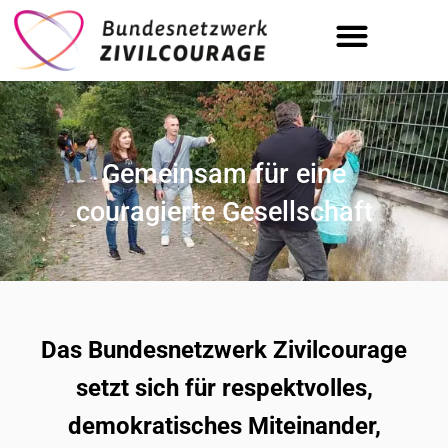
Tag der Zivilcourage | 19.09.
Gemeinsam für eine
couragierte Gesellschaft
Das Bundesnetzwerk Zivilcourage
setzt sich für respektvolles,
demokratisches Miteinander,